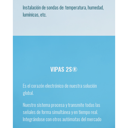
DESCARGAR
Instalación de sondas de: temperatura, humedad,
lumínicas, etc.
VIPAS 2S®
Es el corazón electrónico de nuestra solución
global.
VIPAS2S®
Nuestro sistema procesa y transmite todas las
señales de forma simultánea y en tiempo real.
DESCARGAR
Integrándose con otros autómatas del mercado